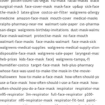
cover
pollen-count-las-vegas
flu-mask
facial-masks
black-
surgical-mask
face-cover-mask
mask-face
up&up
sick-face
the-mask-3
latex-glove
costco-air-filter
walgreens-allergy-
medicine
amazon-face-mask
mouth-cover
medical-masks
ralphs-pharmacy-near-me
walmart-sale-paper
cvs-pharmacy-
san-diego
walgreens-birthday-invitations
dust-mask-walmart
face-mask-walmart
protective-mask
no-face-mouth
walmart-face-masks
face-masks-walmart
face-mask-sick
walgreens-medical-supplies
walgreens-medical-supply-store
disposable-face-mask
walgreens-sale-paper
laryngeal-mask
heb-prices
kids-face-mask
face}
walgreens-tampa,-fl
humidifier-costco
target-face-mask
heb-plus-pharmacy
whose-face-was-used-to-make-the-mask-in-the-movie-
halloween
how-to-make-a-face-mask
how-often-should-you-
use-a-face-mask
how-often-should-i-use-a-face-mask
how-
often-should-you-do-a-face-mask
respirator
respirator-mask
n95-respirator
3m-respirator
full-face-respirator
p100-
respirator
n95-respirator-mask
respirator-fit-test
paint-