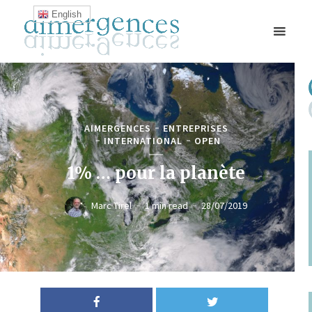
English
AIMERGENCES
ENTREPRISES
INTERNATIONAL
OPEN
1% … pour la planète
Marc Tirel
1 min read
28/07/2019