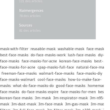
121 des articles
Naimergences
78 des articles
Sources
81 des articles
mask-with-filter
reusable-mask
washable-mask
face-masks
best-face-masks
do-face-masks-work
lush-face-masks
diy-
face-masks
face-masks-for-acne
korean-face-masks
best-
face-masks-for-acne
cpap-masks-full-face
natural-face-masks
freeman-face-masks
walmart-face-masks
face-masks-diy
face-masks-walmart
cool-face-masks
how-to-make-face-
masks
what-do-face-masks-do
good-face-masks
homemade-
face-masks
do-face-masks-expire
face-masks-for-men
best-
korean-face-masks
3m-mask
3m-respirator-mask
3m-n95-
mask
3m-dust-mask
3m-face-mask
3m-gas-mask
3m-mask-