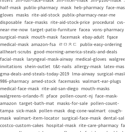
filters
3m-full-face-mask
3m-filter-mask
3m-p100-mask
3m-
half-mask
publix-pharmacy
mask
heb-pharmacy
face-mask
gloves
masks
rite-aid-stock
publix-pharmacy-near-me
disposable
face-masks
rite-aid-stock-price
procedural
cvs-
near-me-now
target-patio-furniture
facea
vons-pharmacy
surgical-mask
mouth-mask
facemask
ebay-adult
fqace
medical-mask
amazon-fsa
ㄹㅁㅊㄷ
publix-easy-ordering
allheart-scrubs
good-morning-america-steals-and-deals
facial-mask
laryngeal-mask-airway
medical-gloves
walgreens-
invitations
shein-outlet
t&t-nails
allergy-mask
latex-mask
gma-deals-and-steals-today-2019
lma-airway
surgical-masks
986-pharmacy
amed-stock
facemasks
walmart-ear-plugs
medical-face-mask
rite-aid-san-diego
mouth-masks
walgreens-orlando-fl
pface
pollen-count-nj
face-mask-
amazon
target-bath-mat
masks-for-sale
pollen-count-
tampa
sick-mask
pollen-mask
dog-cone-walmart
cough-
mask
walmart-item-locator
surgical-face-mask
dental-salon
costco-custom-cakes
hospital-mask
rite-care-pharmacy
face-